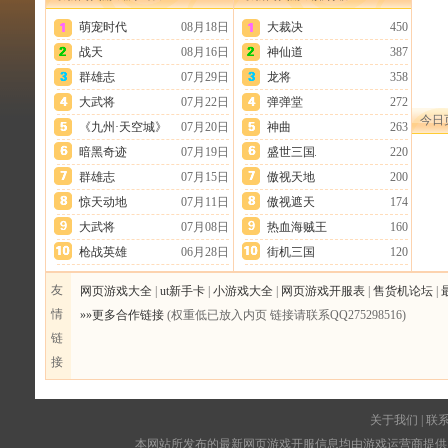
萌宠时代
08月18日
大裁决
450
战天
08月16日
神仙道
387
群雄志
07月29日
龙将
358
大武将
07月22日
弹弹堂
272
今日
《九州·天空城》
07月20日
神曲
263
暗黑奇迹
07月19日
盛世三国
220
群雄志
07月15日
傲视天地
200
惊天动地
07月11日
傲视遮天
174
大武将
07月08日
热血海贼王
160
枪战英雄
06月28日
街机三国
120
友
网页游戏大全
|
ut新手卡
|
小游戏大全
|
网页游戏开服表
|
售货机论坛
|
情
»»更多合作链接
(权重低已放入内页 链接请联系QQ275298516)
链
接
关于我们
|
联
本网站所发布的最新网页游戏开服信息均由游戏运营商提供，