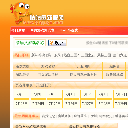
今日新服
|
网页游戏测试表
|
Flash小游戏
按住Ctrl键再按下D键可获得
热门开服
新斗将魂
|
第一舰队
|
热血三国2
|
三国之志
|
风起三国
|
唐门六道
游戏类型
游戏名称
开服时间
服务器
游戏类型
网页游戏名称
网页游戏开服时间
服务器线路
页游开服表（开服日历）
7月8日
7月9日
7月10日
7月11日
7月12日
7月13日
7月14日
7月23日
7月24日
7月25日
7月26日
7月27日
7月28日
7月29日
最新网页开服表
蛮荒之怒
|
魔域永恒
|
奇迹重生
|
万剑
|
刺秦秘史
|
射雕英
最新网页游戏测试表
最新网页游戏排行榜