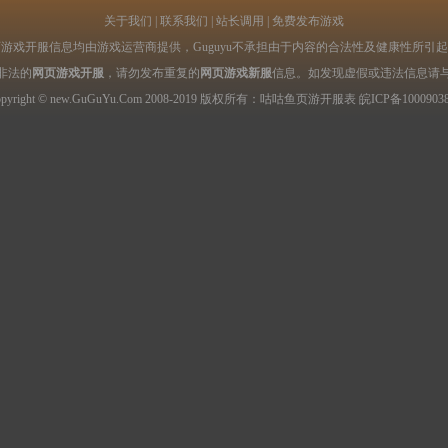
关于我们
|
联系我们
|
站长调用
|
免费发布游戏
游戏开服信息均由游戏运营商提供，Guguyu不承担由于内容的合法性及健康性所引
非法的
网页游戏开服
，请勿发布重复的
网页游戏新服
信息。如发现虚假或违法信息请
opyright © new.GuGuYu.Com 2008-2019 版权所有：咕咕鱼
页游开服表
皖ICP备1000903