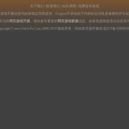
关于我们
|
联系我们
|
站长调用
|
免费发布游戏
游戏开服信息均由游戏运营商提供，Guguyu不承担由于内容的合法性及健康性所引
非法的
网页游戏开服
，请勿发布重复的
网页游戏新服
信息。如发现虚假或违法信息请
opyright © new.GuGuYu.Com 2008-2019 版权所有：咕咕鱼
页游开服表
皖ICP备1000903