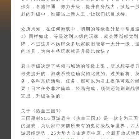
殊荣，各施神通，努力升级，提升自身战力，掀起一
赶的升级中，谁能当上新人王，让我们拭目以待。
众所周知，在任何游戏中，初期的等级提升是非常迅
3》同样如此，等级达到50级的玩家，就会逐渐感觉
降，不过这并不妨碍众多玩家依旧能够一天升一级，
的道具，为何有些玩家就是升级比你快？
君主等级决定了将领与城池的等级上限，所以想要提
最先提升的，游戏系统也确实如此做的。过关斩将、
务，各种系统活动、任务，都可以为君主提供可观的
要！日常任务非常简单，轻易完成，顺便还能刷刷战
完成，升级妥妥的！
关于《热血三国3》
三国题材SLG页游霸主《热血三国3》是一款专为三
的游戏，为玩家带来前所未有的史诗级战争世界，四大
游思维定势，25大势力自由逐鹿中原，全新开放式地