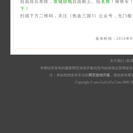
自由排兵布阵，
攻城掠地
自由称王。招
名将
！铸铁军
下
！
扫描下方二维码，关注《热血三国3》公众号，无门槛
发布时间：2016年
关于我们
|
联
本网站所发布的最新网页游戏开服信息均由游戏运营商提供，
注：本站拒绝发布非法的
网页游戏开服
，请勿发布重
Copyright © new.GuGuYu.Com 2