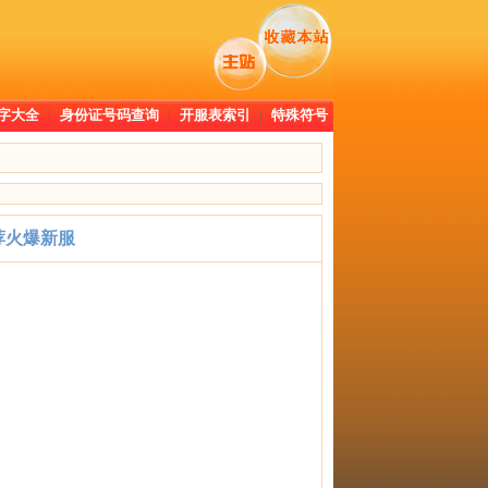
字大全
|
身份证号码查询
|
开服表索引
|
特殊符号
荐火爆新服