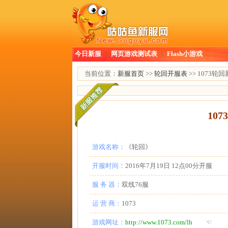
今日新服
|
网页游戏测试表
|
Flash小游戏
当前位置：
新服首页
>>
轮回开服表
>> 1073轮
10
游戏名称：
《轮回》
开服时间：
2016年7月19日 12点00分开服
服 务 器：
双线76服
运 营 商：
1073
游戏网址：
http://www.1073.com/lh
☜