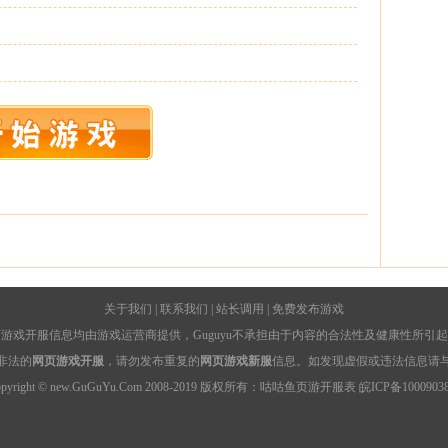
关于我们
|
联系我们
|
站长调用
|
免费发布游戏
游戏开服信息均由游戏运营商提供，Guguyu不承担由于内容的合法性及健康性所引
非法的
网页游戏开服
，请勿发布重复的
网页游戏新服
信息。如发现虚假或违法信息请
opyright © new.GuGuYu.Com 2008-2019 版权所有：咕咕鱼
页游开服表
皖ICP备1000903