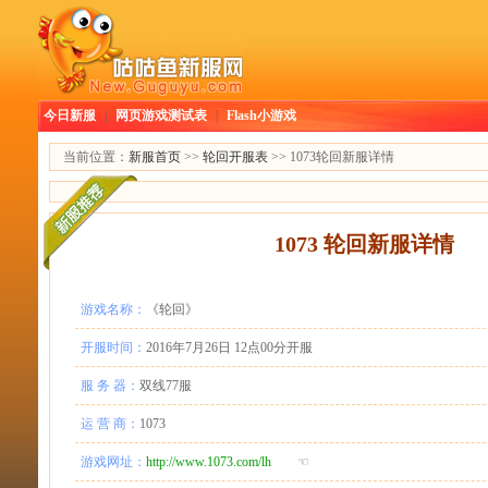
今日新服
|
网页游戏测试表
|
Flash小游戏
当前位置：
新服首页
>>
轮回开服表
>> 1073轮回新服详情
1073 轮回新服详情
游戏名称：
《轮回》
开服时间：
2016年7月26日 12点00分开服
服 务 器：
双线77服
运 营 商：
1073
游戏网址：
http://www.1073.com/lh
☜