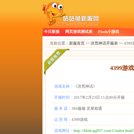
今日新服
|
网页游戏测试表
|
Flash小游戏
当前位置：
新服首页
>>
洪荒神话开服表
>> 43
4399
游戏名称：
《洪荒神话》
开服时间：
2017年2月23日 11点00分开服
服 务 器：
384服服 灵犀相通
运 营 商：
4399游戏
游戏网址：
http://hhsh.qq937.com/1/index.htm