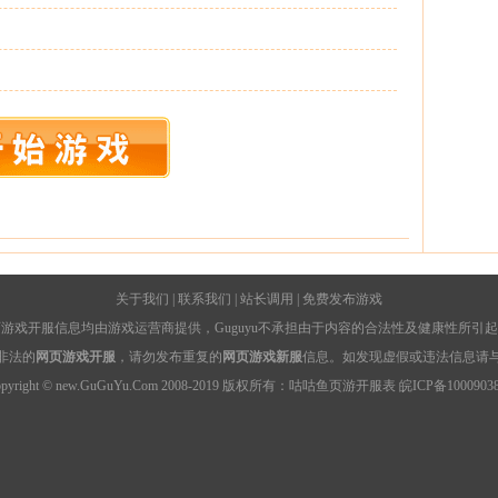
关于我们
|
联系我们
|
站长调用
|
免费发布游戏
游戏开服信息均由游戏运营商提供，Guguyu不承担由于内容的合法性及健康性所引
非法的
网页游戏开服
，请勿发布重复的
网页游戏新服
信息。如发现虚假或违法信息请
opyright © new.GuGuYu.Com 2008-2019 版权所有：咕咕鱼
页游开服表
皖ICP备1000903