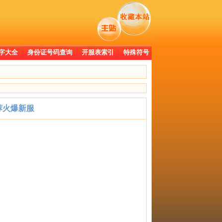
字大全
|
身份证号码查询
|
开服表索引
|
特殊符号
荐火爆新服