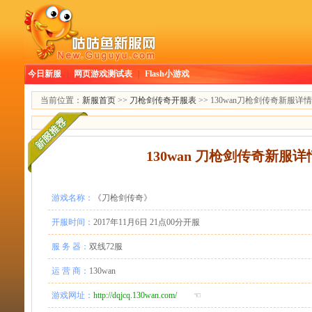
今日新服
|
网页游戏测试表
|
Flash小游戏
当前位置：
新服首页
>>
刀枪剑传奇开服表
>> 130wan刀枪剑传奇新服详情
130wan 刀枪剑传奇新服详
游戏名称：
《刀枪剑传奇》
开服时间：
2017年11月6日 21点00分开服
服 务 器：
双线72服
运 营 商：
130wan
游戏网址：
http://dqjcq.130wan.com/
☜