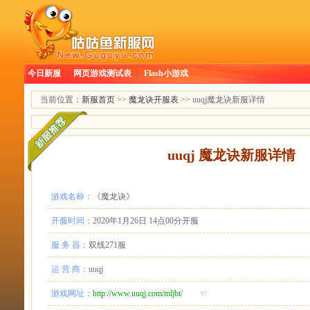
今日新服
|
网页游戏测试表
|
Flash小游戏
当前位置：
新服首页
>>
魔龙诀开服表
>> uuqj魔龙诀新服详情
uuqj 魔龙诀新服详情
游戏名称：
《魔龙诀》
开服时间：
2020年1月26日 14点00分开服
服 务 器：
双线271服
运 营 商：
uuqj
游戏网址：
http://www.uuqj.com/mljbt/
☜