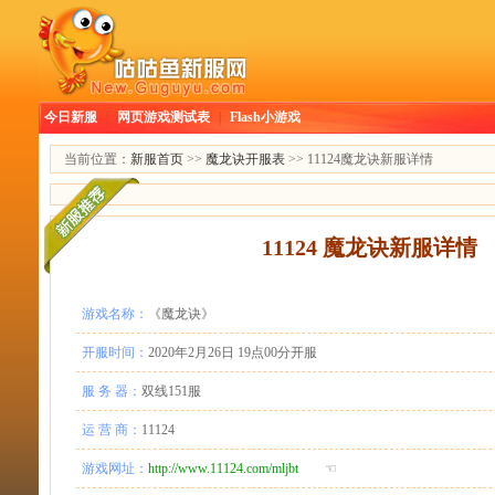
今日新服
|
网页游戏测试表
|
Flash小游戏
当前位置：
新服首页
>>
魔龙诀开服表
>> 11124魔龙诀新服详情
11124 魔龙诀新服详情
游戏名称：
《魔龙诀》
开服时间：
2020年2月26日 19点00分开服
服 务 器：
双线151服
运 营 商：
11124
游戏网址：
http://www.11124.com/mljbt
☜