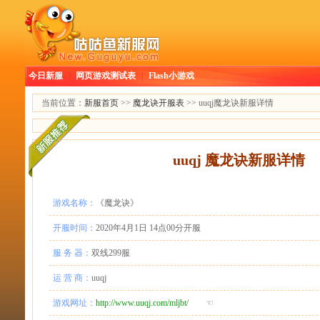
今日新服
|
网页游戏测试表
|
Flash小游戏
当前位置：
新服首页
>>
魔龙诀开服表
>> uuqj魔龙诀新服详情
uuqj 魔龙诀新服详情
游戏名称：
《魔龙诀》
开服时间：
2020年4月1日 14点00分开服
服 务 器：
双线299服
运 营 商：
uuqj
游戏网址：
http://www.uuqj.com/mljbt/
☜