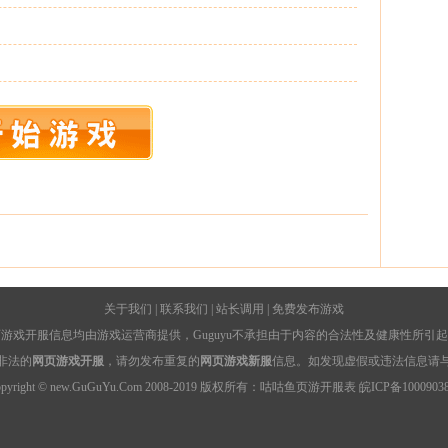
关于我们
|
联系我们
|
站长调用
|
免费发布游戏
游戏开服信息均由游戏运营商提供，Guguyu不承担由于内容的合法性及健康性所引
非法的
网页游戏开服
，请勿发布重复的
网页游戏新服
信息。如发现虚假或违法信息请
opyright © new.GuGuYu.Com 2008-2019 版权所有：咕咕鱼
页游开服表
皖ICP备1000903