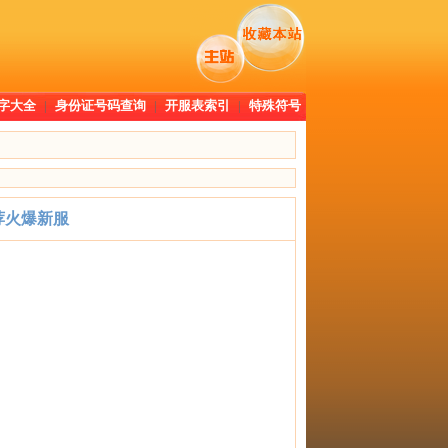
字大全
|
身份证号码查询
|
开服表索引
|
特殊符号
荐火爆新服