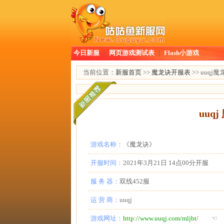
今日新服
|
网页游戏测试表
|
Flash小游戏
当前位置：
新服首页
>>
魔龙诀开服表
>> uuq
uuq
游戏名称：
《魔龙诀》
开服时间：
2021年3月21日 14点00分开服
服 务 器：
双线452服
运 营 商：
uuqj
游戏网址：
http://www.uuqj.com/mljbt/
☜