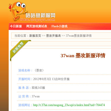
今日新服
|
网页游戏测试表
|
Flash小游戏
当前位置：
新服首页
>>
墨攻开服表
>> 37wan墨攻新服详情
37wan 墨攻新服详情
游戏名称：
《墨攻》
开服时间：
2012年8月3日 13点00分开服
服 务 器：
双线143服
运 营 商：
37wan
游戏网址：
http://t.37lai.com/mogong_23wuji/cs/index.html?uid=704474