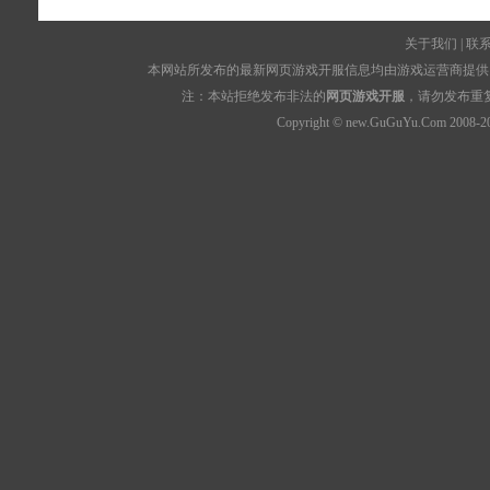
关于我们
|
联
本网站所发布的最新网页游戏开服信息均由游戏运营商提供，
注：本站拒绝发布非法的
网页游戏开服
，请勿发布重
Copyright © new.GuGuYu.Com 2