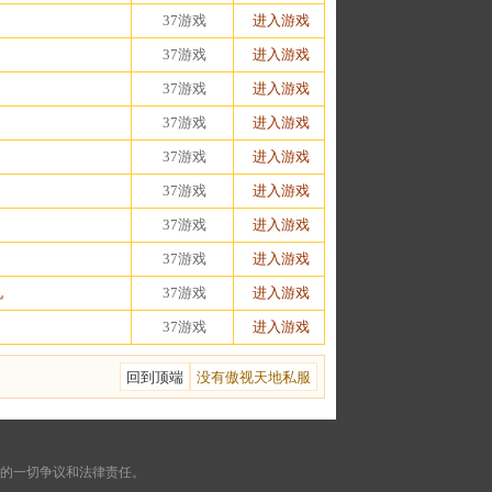
37游戏
进入游戏
37游戏
进入游戏
37游戏
进入游戏
！
37游戏
进入游戏
37游戏
进入游戏
37游戏
进入游戏
37游戏
进入游戏
！
37游戏
进入游戏
礼
37游戏
进入游戏
37游戏
进入游戏
回到顶端
没有傲视天地私服
起的一切争议和法律责任。