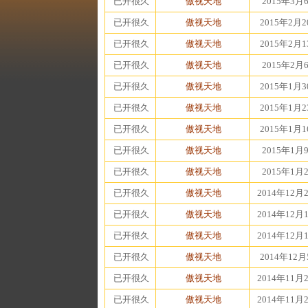
已开很久
傲视天地
2015年3月
已开很久
傲视天地
2015年2月
已开很久
傲视天地
2015年2月
已开很久
傲视天地
2015年2月
已开很久
傲视天地
2015年1月
已开很久
傲视天地
2015年1月
已开很久
傲视天地
2015年1月
已开很久
傲视天地
2015年1月
已开很久
傲视天地
2015年1月
已开很久
傲视天地
2014年12月
已开很久
傲视天地
2014年12月
已开很久
傲视天地
2014年12月
已开很久
傲视天地
2014年12
已开很久
傲视天地
2014年11月
已开很久
傲视天地
2014年11月