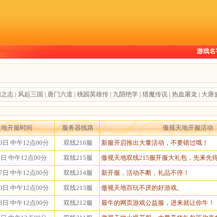
游戏名
国之志
|
风起三国
|
唐门六道
|
桃园英雄传
|
九阴绝学
|
猎魔传说
|
热血屠龙
|
大唐
天地开服时间
服务器线路
傲视天地开服活动
10日 中午12点00分
双线216服
新服开启推出大量活动，不要错过哦！
3日 中午12点00分
双线215服
傲视天地双线215服开服大礼包，先来先
27日 中午12点00分
双线214服
新开服，活动不断，礼品不停！
20日 中午12点00分
双线213服
傲视天地百玩不厌的好游戏。
13日 中午12点00分
双线212服
最牛的网页游戏公益服，进来就让你牛！