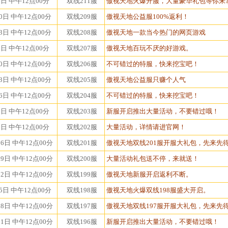
6日 中午12点00分
双线211服
傲视天地火爆开服，大量豪华礼包等你来
20日 中午12点00分
双线209服
傲视天地公益服100%返利！
13日 中午12点00分
双线208服
傲视天地一款当今热门的网页游戏
6日 中午12点00分
双线207服
傲视天地百玩不厌的好游戏。
30日 中午12点00分
双线206服
不可错过的特服，快来挖宝吧！
23日 中午12点00分
双线205服
傲视天地公益服只赚个人气
16日 中午12点00分
双线204服
不可错过的特服，快来挖宝吧！
9日 中午12点00分
双线203服
新服开启推出大量活动，不要错过哦！
2日 中午12点00分
双线202服
大量活动，详情请进官网！
26日 中午12点00分
双线201服
傲视天地双线201服开服大礼包，先来先
19日 中午12点00分
双线200服
大量活动礼包送不停，来就送！
12日 中午12点00分
双线199服
傲视天地新服开启返利不断。
月5日 中午12点00分
双线198服
傲视天地火爆双线198服盛大开启。
28日 中午12点00分
双线197服
傲视天地双线197服开服大礼包，先来先
21日 中午12点00分
双线196服
新服开启推出大量活动，不要错过哦！