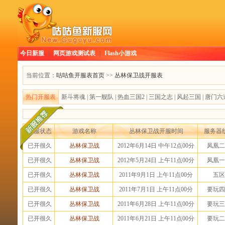
今日新服
|
网页游戏测试表
|
Flash小游戏
当前位置：
咕咕鱼开服表首页
>>
丛林保卫战开服表
热门开服表
新斗将魂
|
第一舰队
|
热血三国2
|
三国之志
|
风起三国
|
唐门六
开服状态
游戏名称
丛林保卫战开服时间
服务器
已开很久
丛林保卫战
2012年6月14日 中午12点00分
凤凰二
已开很久
丛林保卫战
2012年5月24日 上午11点00分
凤凰一
已开很久
丛林保卫战
2011年9月1日 上午11点00分
五区
已开很久
丛林保卫战
2011年7月1日 上午11点00分
要玩四
已开很久
丛林保卫战
2011年6月28日 上午11点00分
要玩三
已开很久
丛林保卫战
2011年6月21日 上午11点00分
要玩二