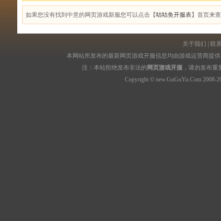
如果您没有找到中意的网页游戏新服您可以点击【
咕咕鱼开服表
】首页来查
关于我们
|
联
本网站所发布的最新网页游戏开服信息均由游戏运营商提供，
注：本站拒绝发布非法的
网页游戏开服
，请勿发布重
Copyright © new.GuGuYu.Com 2