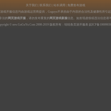
关于我们
|
联系我们
|
站长调用
|
免费发布游戏
游戏开服信息均由游戏运营商提供，Guguyu不承担由于内容的合法性及健康性所引
非法的
网页游戏开服
，请勿发布重复的
网页游戏新服
信息。如发现虚假或违法信息请
opyright © new.GuGuYu.Com 2008-2019 版权所有：咕咕鱼
页游开服表
皖ICP备1000903