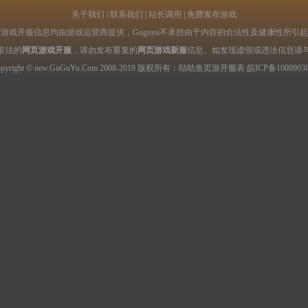
关于我们
|
联系我们
|
站长调用
|
免费发布游戏
游戏开服信息均由游戏运营商提供，Guguyu不承担由于内容的合法性及健康性所引
非法的
网页游戏开服
，请勿发布重复的
网页游戏新服
信息。如发现虚假或违法信息请
opyright © new.GuGuYu.Com 2008-2019 版权所有：咕咕鱼
页游开服表
皖ICP备1000903