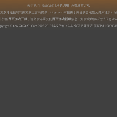
关于我们
|
联系我们
|
站长调用
|
免费发布游戏
游戏开服信息均由游戏运营商提供，Guguyu不承担由于内容的合法性及健康性所引
非法的
网页游戏开服
，请勿发布重复的
网页游戏新服
信息。如发现虚假或违法信息请
opyright © new.GuGuYu.Com 2008-2019 版权所有：咕咕鱼
页游开服表
皖ICP备1000903