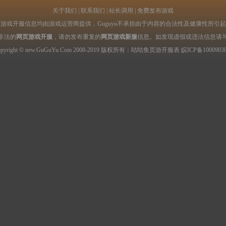
关于我们
|
联系我们
|
站长调用
|
免费发布游戏
游戏开服信息均由游戏运营商提供，Guguyu不承担由于内容的合法性及健康性所引
非法的
网页游戏开服
，请勿发布重复的
网页游戏新服
信息。如发现虚假或违法信息请
opyright © new.GuGuYu.Com 2008-2019 版权所有：咕咕鱼
页游开服表
皖ICP备1000903