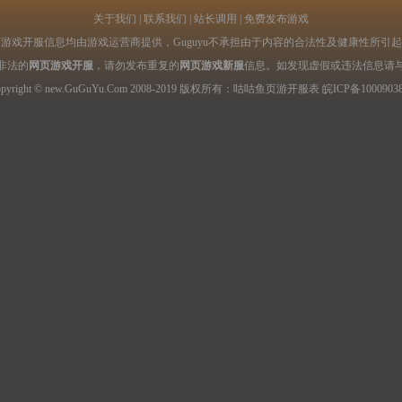
关于我们
|
联系我们
|
站长调用
|
免费发布游戏
游戏开服信息均由游戏运营商提供，Guguyu不承担由于内容的合法性及健康性所引
非法的
网页游戏开服
，请勿发布重复的
网页游戏新服
信息。如发现虚假或违法信息请
opyright © new.GuGuYu.Com 2008-2019 版权所有：咕咕鱼
页游开服表
皖ICP备1000903